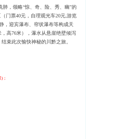
洗肺，领略“惊、奇、险、秀、幽”的
门票40元，自理观光车20元,游览
静，迎宾瀑布、帘状瀑布等构成天
米，高76米），瀑水从悬崖绝壁倾泻
，结束此次愉快神秘的川黔之旅。
)；