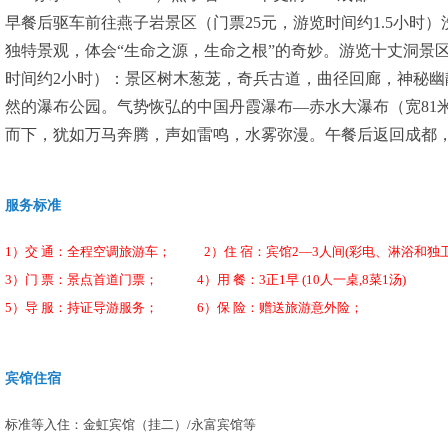
早餐后驱车前往燕子岩景区（门票25元，游览时间约1.5小时）
独特景观，体会“生命之源，生命之根”的奇妙。游览十丈洞景区（
时间约2小时）：景区树木葱茏，奇兵古道，曲径回廊，神秘幽
然的瀑布公园。气势恢弘的中国丹霞瀑布—赤水大瀑布（宽81
而下，犹如万马奔腾，声如雷鸣，水雾弥漫。午餐后返回成都
服务标准
1）交 通：全程空调旅游车； 2）住 宿：宾馆2—3人间(彩电、淋浴和独卫
3）门 票：景点首道门票； 4）用 餐：3正1早 (10人一桌,8菜1汤)
5）导 服：持证导游服务； 6）保 险：赠送旅游意外险；
宾馆住宿
标准等入住：金虹宾馆（挂二）/永富宾馆等