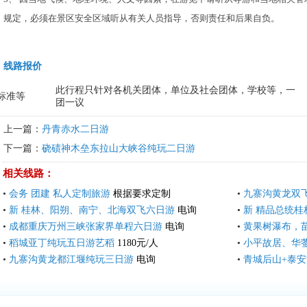
规定，必须在景区安全区域听从有关人员指导，否则责任和后果自负。
线路报价
此行程只针对各机关团体，单位及社会团体，学校等，一
标准等
团一议
上一篇：
丹青赤水二日游
下一篇：
硗碛神木垒东拉山大峡谷纯玩二日游
相关线路：
•
会务 团建 私人定制旅游
根据要求定制
•
九寨沟黄龙双
•
新 桂林、阳朔、南宁、北海双飞六日游
电询
•
新 精品总统
•
成都重庆万州三峡张家界单程六日游
电询
•
黄果树瀑布，
•
稻城亚丁纯玩五日游艺稻
1180元/人
•
小平故居、华
•
九寨沟黄龙都江堰纯玩三日游
电询
•
青城后山+泰