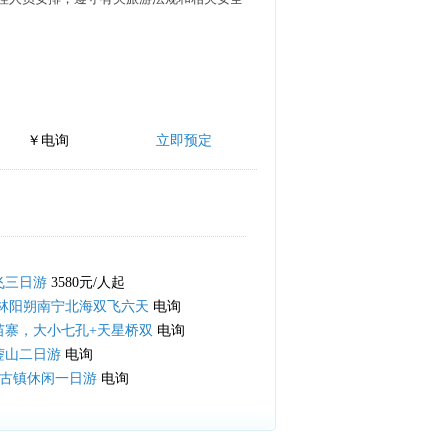
￥电询
立即预定
飞三日游
3580元/人起
桂林阳朔南宁北海双飞六天
电询
苗寨，大小七孔+天星桥双
电询
蓥山二日游
电询
安古镇休闲一日游
电询