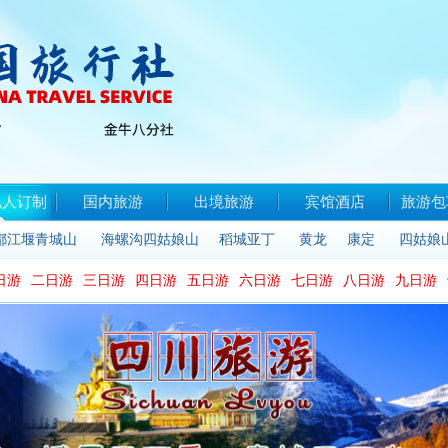
私人订制
国内旅游
出境旅游
宾馆酒店
旅游包
都江堰青城山
海螺沟四姑娘山
稻城亚丁
黄龙
康定
四姑娘
日游
二日游
三日游
四日游
五日游
六日游
七日游
八日游
九日游