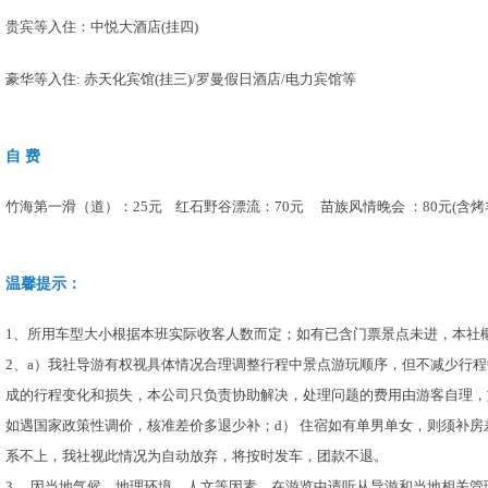
贵宾等入住：中悦大酒店(挂四)
豪华等入住: 赤天化宾馆(挂三)/罗曼假日酒店/电力宾馆等
自 费
竹海第一滑（道）：25元 红石野谷漂流：70元 苗族风情晚会 ：80元(含烤
温馨提示：
1、所用车型大小根据本班实际收客人数而定；如有已含门票景点未进，本社
2、a）我社导游有权视具体情况合理调整行程中景点游玩顺序，但不减少行程
成的行程变化和损失，本公司只负责协助解决，处理问题的费用由游客自理，
如遇国家政策性调价，核准差价多退少补；d） 住宿如有单男单女，则须补房差
系不上，我社视此情况为自动放弃，将按时发车，团款不退。
3、 因当地气候、地理环境、人文等因素，在游览中请听从导游和当地相关