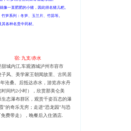
佛就像一直肥肥的小猪，因此得名猪儿粑。
；竹笋系列：冬笋、玉兰片、竹荪等。
及其各种名贵中药材。
红石野谷
宿: 九支/赤水
经甜城内江,车观酒城泸州市容市
凌子风、美学家王朝闻故里、古民居
百年沧桑。后抵达赤水，游览赤水丹
览时间约2小时），欣赏那美仑美
原生态瀑布群区，观赏千姿百态的瀑
”的奇乐无穷；走进“恐龙园”与恐
可免费带走），晚餐后入住酒店.