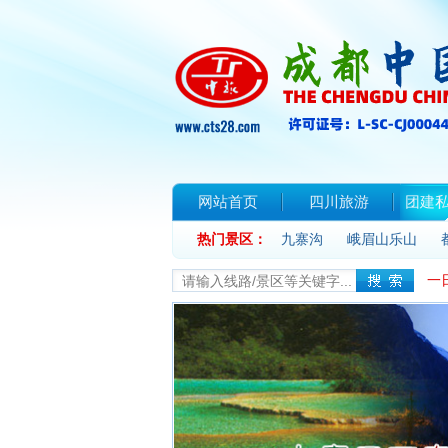
网站首页
四川旅游
团建
热门景区：
联系我们
九寨沟
峨眉山乐山
一