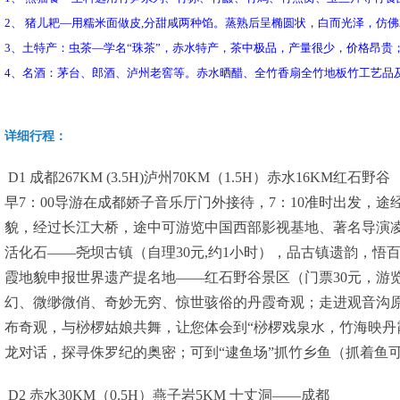
2、 猪儿耙—用糯米面做皮,分甜咸两种馅。蒸熟后呈椭圆状，白而光泽，仿
3、土特产：虫茶—学名“珠茶”，赤水特产，茶中极品，产量很少，价格昂贵
4、名酒：茅台、郎酒、泸州老窖等。赤水晒醋、全竹香扇全竹地板竹工艺品
详细行程：
D1 成都267KM (3.5H)泸州70KM（1.5H）赤水16KM
早7：00导游在成都娇子音乐厅门外接待，7：10准时出发，途
貌，经过长江大桥，途中可游览中国西部影视基地、著名导演
活化石——尧坝古镇（自理30元,约1小时），品古镇遗韵，悟
霞地貌申报世界遗产提名地——红石野谷景区（门票30元，游
幻、微缈微俏、奇妙无穷、惊世骇俗的丹霞奇观；走进观音沟
布奇观，与桫椤姑娘共舞，让您体会到“桫椤戏泉水，竹海映丹霞
龙对话，探寻侏罗纪的奥密；可到“逮鱼场”抓竹乡鱼（抓着鱼
D2 赤水30KM（0.5H）燕子岩5KM 十丈洞——成都