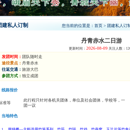
团建私人订制
您当前的位置是：
首页
>
团建私人订
丹青赤水二日游
2026-08-09
更新时间：
关注人数：126
发团时间：
团队随时走
途径景点：
丹青赤水
往返交通：
旅游大巴
参团方式：
独立成团
线路报价
此行程只针对各机关团体，单位及社会团体，学校等，一
标准等
团一议
当地特色
1、 熊猫餐—主料选用竹笋系列、竹荪、竹鼹、竹鸡、竹燕窝、玉兰片等竹