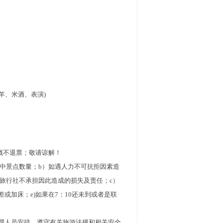
羊、米酒、表演)
概不退票；敬请谅解！
中景点数量；b）如遇人力不可抗拒因素造
旅行社不承担因此造成的损失及责任；c）
或加床；e)如果在7：10还未到或者是联
管理人员安排，遵守有关旅游法规和相关安全