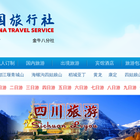
私人订制
国内旅游
出境旅游
宾馆酒店
旅游包
都江堰青城山
海螺沟四姑娘山
稻城亚丁
黄龙
康定
四姑娘
日游
二日游
三日游
四日游
五日游
六日游
七日游
八日游
九日游