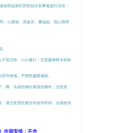
请按照温泉区所告知注意事项进行活动；
同；心脏病、高血压、脑溢血、冠心病等
应。
走不宜过快，小心慢行；注意森林树木枯枝
至四号营地，严禁跨越警戒线。
手、脚、头请勿伸出索道包厢外，注意安
游；请注意景区观光车收车时间，以免给你
不含 住宿安排：不含