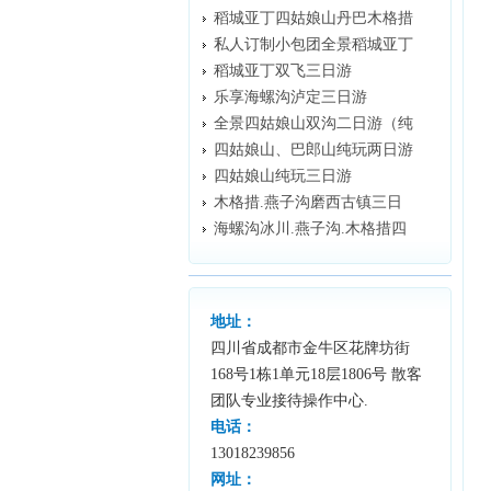
稻城亚丁四姑娘山丹巴木格措
私人订制小包团全景稻城亚丁
稻城亚丁双飞三日游
乐享海螺沟泸定三日游
全景四姑娘山双沟二日游（纯
四姑娘山、巴郎山纯玩两日游
四姑娘山纯玩三日游
木格措.燕子沟磨西古镇三日
海螺沟冰川.燕子沟.木格措四
地址：
四川省成都市金牛区花牌坊街
168号1栋1单元18层1806号 散客
团队专业接待操作中心.
电话：
13018239856
网址：