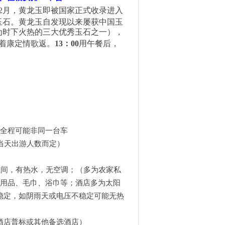
2
月，黄龙玉即被国家正式收录进入
玉石。黄龙玉自发现以来屡获中国玉
为时下火热的三大优秀玉石之一），
着康定情歌返。
13
：
00
用午餐后，
团全程可能非同一台车
型按当天出游人数而定）
）
生间，有热水，无空调；（多为农家私
漱用品、毛巾、浴巾等；酒店多为太阳
稳定，如阴雨天或电压不稳定可能无热
酒店普标或其他备选酒店）