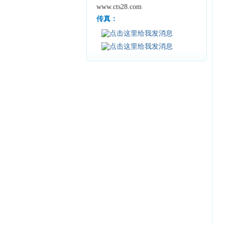
www.cts28.com
传真：