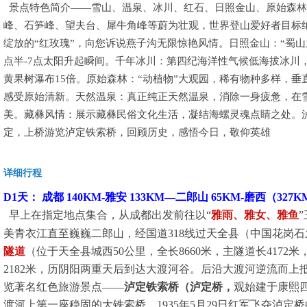
景点特色简介——雪山、温泉、冰川、红石、日照金山、原始森林
峰、石笋峰、望夫台、犀牛角峰等蔚为壮观，世界登山爱好者目标
绽放的“红玫瑰”，向您诉说燕子沟无限惊艳风情。日照金山：“蜀山
点半-7点太阳升起瞬间。千年冰川：第四纪海洋性气候低海拔冰川，大
黄果树瀑布15倍。原始森林：“动植物”大观园，稀有物种多样，
感受原始清新。天然温泉：真正纯正天然温泉，消除一身疲惫，在
美。藏彝风情：展示藏彝民俗文化生活，凝结海螺灵魂点睛之处。
定，上桥游览泸定铁索桥，回顾历史，感悟今日，敬仰英雄
详细行程
D1天： 成都 140KM-雅安 133KM—二郎山 65KM-磨西（3
早上在指定地点集合，从成都出发前往以“
雅雨、雅女、雅鱼
美青衣江直至巍巍二郎山，经国道
318
线过天全县（中国花岗石
隧道
（位于天全县城西
50
公里，全长
8660
米，主隧道长
4172
米
2182
米，历阴阳两重天后到达大渡河谷。后沿大渡河逆流而上
览著名红色旅游景点——
泸定铁索桥（泸定桥，
观始建于康熙
渡河上第一座稳固的大铁索桥，
1935
年
5
月
29
日红军飞夺泸定桥