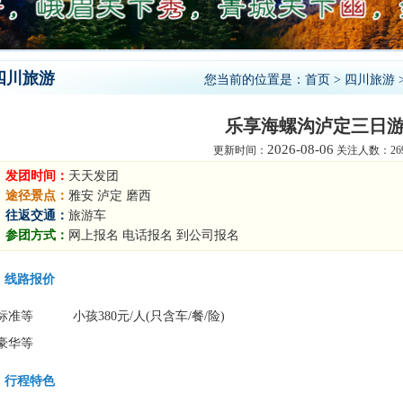
四川旅游
您当前的位置是：
首页
>
四川旅游
乐享海螺沟泸定三日
2026-08-06
更新时间：
关注人数：269
发团时间：
天天发团
途径景点：
雅安 泸定 磨西
往返交通：
旅游车
参团方式：
网上报名 电话报名 到公司报名
线路报价
标准等
小孩380元/人(只含车/餐/险)
豪华等
行程特色