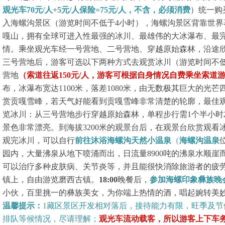
观光车
70
元
/
人
+5
元
/
人保险
=75
元
/
人，不含，必须消费
）统一购
入海螺沟景区（游览时间不低于
4
小时），海螺沟景区背靠世界
嘎山，拥有全球可进入性最强的冰川、最雄伟的大冰瀑布、最
情。乘坐观光车经一号营地、二号营地、穿越原始森林，沿途
三号营地后，游客可选以下两种方式去观赏冰川（游览时间不
营地
（索道往返
150
元
/
人，游客可根据自身情况自费乘坐索道
布，冰瀑布宽达
1100
米，落差
1080
米，由无数极其巨大的光芒
赏贡嘎雪峰，若天气好能看到贡嘎雪峰非常清楚的轮廓，最佳
览冰川：从三号营地步行穿越原始森林，单程步行需
1
个半小时
景色非常漂亮。到海拔
3200
米的观景台后，在观景台欣赏观看
观完冰川，可以自行
前往沐浴海螺沟天然小温泉
（
海螺沟温泉
园内，大量沸泉从地下喷涌而出，日流量
8900
吨的沸泉水顺崖
可以治疗多种皮肤病、关节炎等，并且能很快消除旅游者的疲
镇上，自由游览磨西古镇。
18:00
晚餐后，
参加海螺印象彝族晚
小伙，百里挑一的彝族美女，为你端上热情的酒，唱起婉转美
温馨提示：
1
藏区景区开发相对落后，接待能力有限，旺季及节
排队等候情况，尽请理解；
观光车流动载客，所以游客上下车