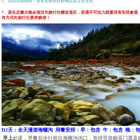
6
、自由活动期间，请务必保管好财物以及注意安全。
7
、原生态篝火晚会项目为旅行社赠送项目，若遇不可抗力因素没有安排参观
何方式向旅行社要求赔偿！
D2天：全天漫游海螺沟 用餐安排：早：包含 午：包含 晚：
早上
起床，早餐后步行前往海螺沟沟口，等待导游购买门票及