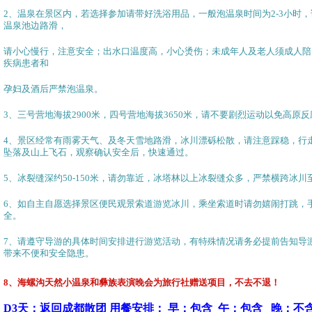
2
、温泉在景区内，若选择参加请带好洗浴用品，一般泡温泉时间为
2-3
小时，
温泉池边路滑，
请小心慢行，注意安全；出水口温度高，小心烫伤；未成年人及老人须成人陪
疾病患者和
孕妇及酒后严禁泡温泉。
3
、三号营地海拔
2900
米，四号营地海拔
3650
米，请不要剧烈运动以免高原反
4
、景区经常有雨雾天气、及冬天雪地路滑，冰川漂砾松散，请注意踩稳，行
坠落及山上飞石，观察确认安全后，快速通过。
5
、冰裂缝深约
50-150
米，请勿靠近，冰塔林以上冰裂缝众多，严禁横跨冰川
6
、如自主自愿选择景区便民观景索道游览冰川，乘坐索道时请勿嬉闹打跳，
全。
7
、请遵守导游的具体时间安排进行游览活动，有特殊情况请务必提前告知导
带来不便和安全隐患。
8、
海螺沟天然小温泉和彝族表演晚会为旅行社赠送项目，不去不退！
D3天：返回成都散团 用餐安排： 早：包含 午：包含 晚：