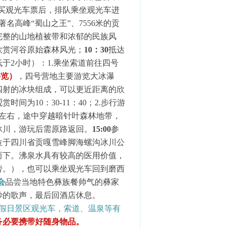
买观光车票后，排队乘坐观光车进
著名高峰“蜀山之王”、
7556
米的贡
完整的山地植被带和浓郁的民族风
欣赏河谷原始森林风光；
10
：
30
抵达
低于
2
小时）：
1.
乘坐索道前往四号
游览）
，四号营地主要游览大冰瀑
四射的冰块组成，可以更近距离的欣
观赏时间为
10
：
30-11
：
40
；
2.
步行游
左右，途中穿越暗针叶森林地带，
冰川，游玩后需原路返回。
15:00
参
位于四川省贡嘎雪峰脚海螺沟冰川公
而下。沸泉水具有较高的医用价值，
劳。），也可以乘坐观光车回到磨西
会
品尝当地特色彝族餐帅气的彝家
妙的歌声，最后回酒店休息。
假日景区观光车，索道、温泉等有
务必要携带好随身物品。