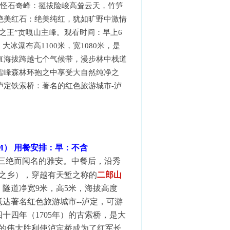
怪石奇峰：挺拔险峻高耸云天，竹笋
绝美红石：绝美纯红，犹如旷野中激情
之王”贡嘎山主峰。观看时间：早上6
冰瀑布高1100米，宽1080米，是
垂直海拔跨越七个气候带，漫步林中栈道
雪峰森林环抱之中享受大自然纯净之
泸定铁索桥：著名的红色旅游城市-泸
27KM） 用餐安排：早：不含
”三绝而闻名的雅安。
中餐后，沿秀
之乡），穿越有天堑之称的
二郎山
，隧道净宽
9
米，高
5
米，海拔高度
抵达著名红色旅游城市
--
泸定，可游
四十四年（
1705
年）的古索桥，是大
的伟大胜利使泸定桥成为了红军长