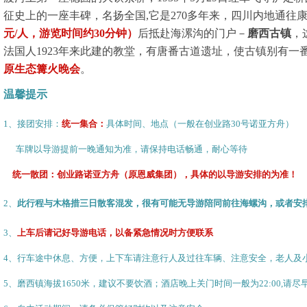
征史上的一座丰碑，名扬全国
,
它是
270
多年来，四川内地通往
元
/
人，游览
时间约
30
分钟）
后抵赴海漯沟的门户－
磨西古镇
，
法国人
1923
年来此建的教堂，有唐番古道遗址，使古镇别有一
原生态篝火晚会
。
温馨提示
1、
接团安排：
统一集合：
具体时间、地点（一般在创业路
30
号诺亚方舟）
车牌以导游提前一晚通知为准，请保持电话畅通，耐心等待
统一散团：创业路诺亚方舟（原恩威集团），具体的以导游安排的为准！
2
、
此行程与木格措三日散客混发，很有可能无导游陪同前往海螺沟，或者安
3
、
上车后请记好导游电话，以备紧急情况时方便联系
4
、行车途中休息、方便，上下车请注意行人及过往车辆、注意安全，老人及
5
、磨西镇海拔
1650
米，建议不要饮酒；酒店晚上关门时间一般为
22:00,
请尽