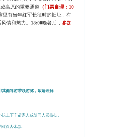
康藏高原的重要通道
（门票自理：
10
这里有当年红军长征时的旧址，有
番风情和魅力。
18:00
晚餐后，
参加
排其他导游带领游览，敬请理解
小孩上下车请家人或陪同人员搀扶。
早回酒店休息。