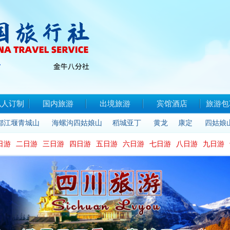
私人订制
国内旅游
出境旅游
宾馆酒店
旅游包
都江堰青城山
海螺沟四姑娘山
稻城亚丁
黄龙
康定
四姑娘
日游
二日游
三日游
四日游
五日游
六日游
七日游
八日游
九日游