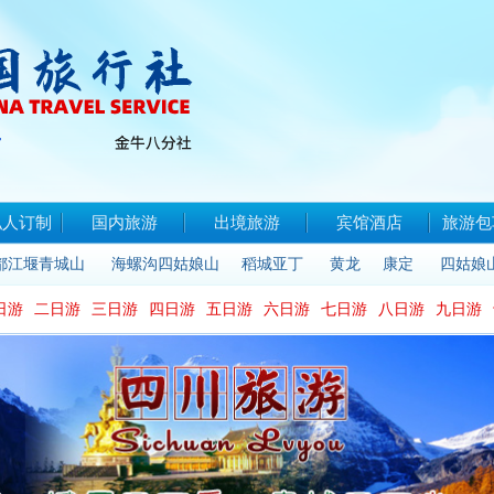
私人订制
国内旅游
出境旅游
宾馆酒店
旅游包
都江堰青城山
海螺沟四姑娘山
稻城亚丁
黄龙
康定
四姑娘
日游
二日游
三日游
四日游
五日游
六日游
七日游
八日游
九日游