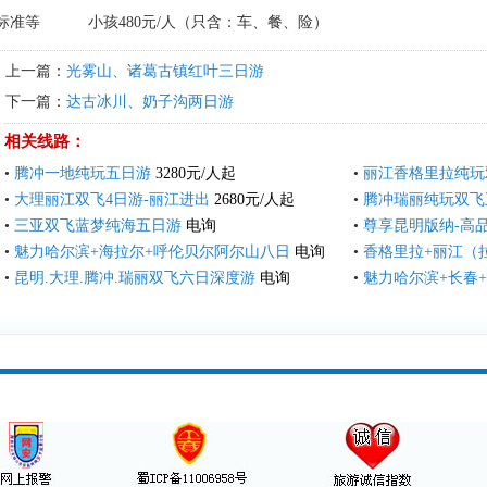
标准等
小孩480元/人（只含：车、餐、险）
上一篇：
光雾山、诸葛古镇红叶三日游
下一篇：
达古冰川、奶子沟两日游
相关线路：
•
腾冲一地纯玩五日游
3280元/人起
•
丽江香格里拉纯玩
•
大理丽江双飞4日游-丽江进出
2680元/人起
•
腾冲瑞丽纯玩双飞
•
三亚双飞蓝梦纯海五日游
电询
•
尊享昆明版纳-高
•
魅力哈尔滨+海拉尔+呼伦贝尔阿尔山八日
电询
•
香格里拉+丽江（
•
昆明.大理.腾冲.瑞丽双飞六日深度游
电询
•
魅力哈尔滨+长春