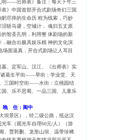
孔明——出师表》备注：每天下午三
师表》中国首部开合式剧场奇幻三国
躬尽瘁的生命历 程为线索，巧妙
泪斩马谡，空城计， 魂归五丈原
的智圣孔明，利用整 体剧场的新
，融合出极具娱乐精 神的文化演
电场面逼真，开合式剧场让人耳目
超墓、定军山、汉江、《出师表》实
、诸葛生平街——旱街：学业堂、天
、三国时空街——水街：立桃园结
三国、乐不思蜀、一品三国、儿童乐
、晚
住：阆中
大坝景区），经二级公路，抵达汉
光车（观光车自理60元/人）（游
廊、贾郭删、龙形山坝、温带珍稀
的专线车要根据天气情况而定开不