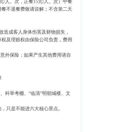
元/人。次，正餐15元/人。次）中餐
用餐不退餐费敬请谅解；不含第二天
故造成客人身体伤害及财物损失，
释权及理赔权由保险公司负责，费用
，意外保险；如果产生其他费用请自
己的需求选择
祠、科举考棚、“临清”明朝城楼、文
动，只是不能进六大核心景点。