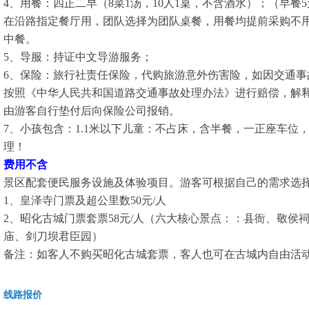
4、用餐：四正二早（8菜1汤，10人1桌，不含酒水）；（早餐5
在沿路指定餐厅用，团队选择为团队桌餐，用餐均提前采购不
中餐。
5、导服：持证中文导游服务；
6、保险：旅行社责任保险，代购旅游意外伤害险，如因交通事
按照《中华人民共和国道路交通事故处理办法》进行赔偿，解
由游客自行垫付后向保险公司报销。
7、小孩包含：1.1米以下儿童：不占床，含半餐，一正座车位
理！
费用不含
景区配套便民服务设施及体验项目。游客可根据自
1、皇泽寺门票及超公里数50元/人
2、昭化古城门票套票58元/人（六大核心景点：：县衙、敬侯
庙、剑刀坝君臣园）
备注：如客人不购买昭化古城套票，客人也可在古城内自由活
线路报价