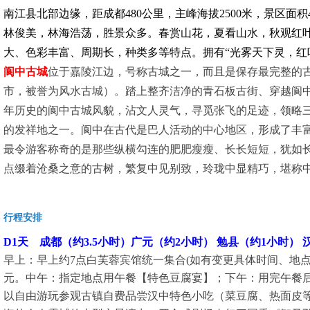
南江县北部边缘，距成都480公里，主峰海拔2500米，景区面
林俊美，林海浩荡，胜景众多。春赏山花，夏看山水，秋观红
大、色彩丰富、周期长，种类多等特点。拥有“光雾天下灵，红
阆中古城
位于嘉陵江边，号称古城之一，而且是保存最完整的
市，被誉为风水古城）。踏上整齐洁净的青石板古街、穿越阆中
年历史的阆中古城风貌，沾文人灵气，寻觅张飞的足迹，领略
的发祥地之一。阆中在古代是巴人活动的中心地区，形成了丰
最令游客称奇的是那些纵横勾连的肥肥瘦瘦、长长短短，犹如
点缀着沧桑之意的古树，繁复中见别致，玲珑中显精巧，堪称
行程安排
D1天 成都（约3.5小时）广元（约2小时） 勉县（约1小时）
早上：早上约7点白芙蓉宾馆统一集合(如有变更具体时间、地
元。
中午：指定地点用午餐【特色豆腐宴】；
下午：用完午餐
以自由游玩参观古镇自费品尝汉中特色小吃（菜豆腐、热面皮