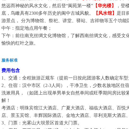
悠远而神秘的风水文化，然后登“阆苑第一楼”
【华光楼】
，登
底，鸟瞰具有2300多年历史的阆中古城风貌。
【风水馆】
是目
游景点， 分为博物馆、祭祀、讲堂、驿站、吉祥物等五个功能
中午：指定地点用午餐；
下午：前往南充丝绸文化博物馆，了解西南丝绸文化，感受文
愉快的红叶之旅。
服务标准
费用包含
1、交通：全程旅游正规车（提前一日按此团游客人数确定车型
2、住宿：汉中市区（2-3人间），干净卫生，少数名族地区住
洗漱用具，（如团上出现单男单女自然单间或旺季期间房比较
解！
考酒店：明珠宾馆江大酒店、广夏大酒店、福临大酒店、百悦
店、景玉宾馆、丰辉国际酒店、金地大酒店、菲利克斯大酒店
3、门票：光雾山大坝景区首道大门票。