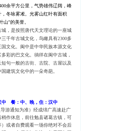
积400余平方公里，气势雄伟辽阔，峰
叶，冬咏雾凇。光雾山红叶有面积
叶山”的美誉。
古城，是按照唐代天文理论的一座城
三千年古城文化，鸟瞰具有2300多
三国文化。阆中是中华民族本源文化
富多彩的巴文化。徜徉在阆中古城，
长短句一般的古街、古院、古屋以及
中国建筑文化中的一朵奇葩。
 汉中 餐：中、晚，住：汉中
点导游通知为准）经成绵广高速赴广
后稍作休息，前往勉县诸葛古镇，可
等）或者自费观看一场你绝对不会后