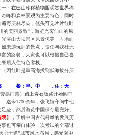
之一：在巴山珍稀植物园观赏世界稀
，奇峰和森林景观为主要特色，同时
山遍野层林尽染；低头可见片片红叶
川的美丽景致”，游览光雾仙山的原
：光雾山大坝景区风景优美，占地面
，如未游玩到的景点，责任与我社无
丰富的路餐，大家也可以根据自己喜
晚餐后入住特色客栈。
叶（因红叶是重高海拔到低海拔分层
都
餐：早、中
，住：无
点套票门票）踏上青石板路开始阆中
，迄今1700余年，张飞镇守阆中七
的足迹；然后游览中国保存最完好、
贡院】
，了解中国古代科举的发展历
趣事也可亲自体验一次考试的全部过
“天心十道”城市风水布局，感受阆中