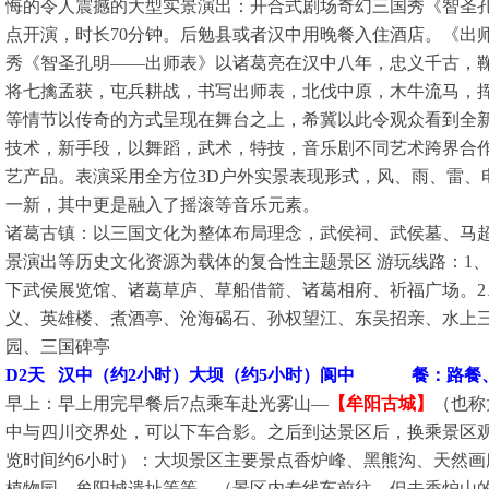
悔的令人震撼的大型实景演出：开合式剧场奇幻三国秀《智圣
点开演，时长70分钟。后勉县或者汉中用晚餐入住酒店。
《出
秀《智圣孔明——出师表》以诸葛亮在汉中八年，忠义千古，鞠
将七擒孟获，屯兵耕战，书写出师表，北伐中原，木牛流马，挥
等情节以传奇的方式呈现在舞台之上，希冀以此令观众看到全新
技术，新手段，以舞蹈，武术，特技，音乐剧不同艺术跨界合作
艺产品。表演采用全方位3D户外实景表现形式，风、雨、雷、
一新，其中更是融入了摇滚等音乐元素。
诸葛古镇：以三国文化为整体布局理念，武侯祠、武侯墓、马
景演出等历史文化资源为载体的复合性主题景区 游玩线路：1
下武侯展览馆、诸葛草庐、草船借箭、诸葛相府、祈福广场。2
义、英雄楼、煮酒亭、沧海碣石、孙权望江、东吴招亲、水上
园、三国碑亭
D2天 汉中（约2小时）大坝（约5小时）阆中
餐：路餐
早上：早上用完早餐后7点乘车赴光雾山—
【牟阳古城】
（也称
中与四川交界处，可以下车合影。之后到达景区后，换乘景区观
览时间约6小时）：大坝景区主要景点香炉峰、黑熊沟、天然画
植物园、牟阳城遗址等等。（景区内专线车前往，但去香炉山