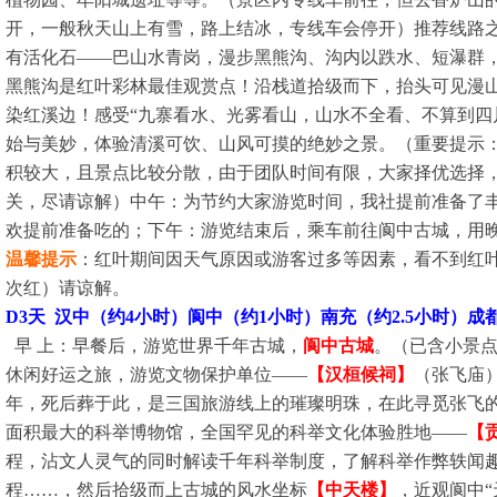
开，一般秋天山上有雪，路上结冰，专线车会停开）推荐线路
有活化石——巴山水青岗，漫步黑熊沟、沟内以跌水、短瀑群
黑熊沟是红叶彩林最佳观赏点！沿栈道拾级而下，抬头可见漫
染红溪边！感受“九寨看水、光雾看山，山水不全看、不算到四
始与美妙，体验清溪可饮、山风可摸的绝妙之景。
（重要提示
积较大，且景点比较分散，由于团队时间有限，大家择优选择
关，尽请谅解）
中午：为节约大家游览时间，我社提前准备了
欢提前准备吃的；
下午：游览结束后，乘车前往阆中古城，用
温馨提示
：红叶期间因天气原因或游客过多等因素，看不到红
次红）请谅解。
D3天 汉中（约4小时）阆中（约1小时）南充（约2.5小时）成
早 上：早餐后，游览世界千年古城，
阆中古城
。（已含小景
休闲好运之旅，游览文物保护单位——
【汉桓候祠】
（张飞庙）
年，死后葬于此，是三国旅游线上的璀璨明珠，在此寻觅张飞
面积最大的科举博物馆，全国罕见的科举文化体验胜地——
【
程，沾文人灵气的同时解读千年科举制度，了解科举作弊轶闻
程……，然后拾级而上古城的风水坐标
【中天楼】
，近观阆中