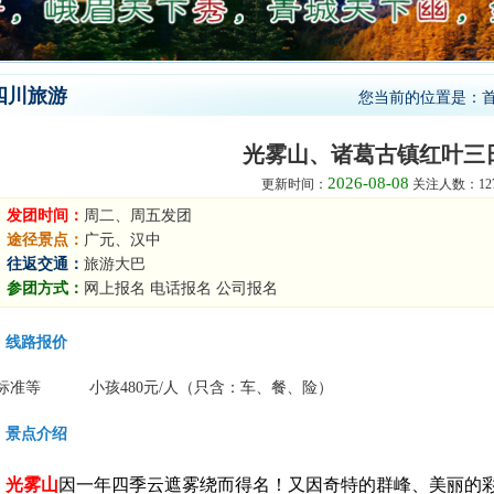
四川旅游
您当前的位置是：
光雾山、诸葛古镇红叶三
2026-08-08
更新时间：
关注人数：127
发团时间：
周二、周五发团
途径景点：
广元、汉中
往返交通：
旅游大巴
参团方式：
网上报名 电话报名 公司报名
线路报价
标准等
小孩480元/人（只含：车、餐、险）
景点介绍
光雾山
因一年四季云遮雾绕而得名！又因奇特的群峰、美丽的