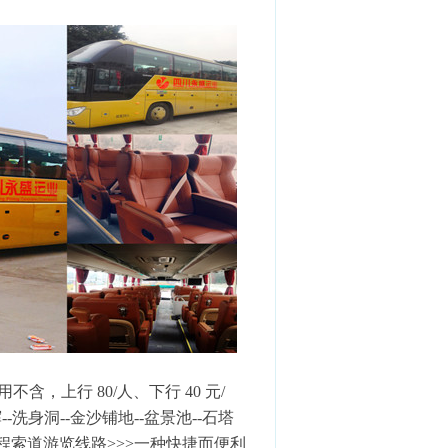
含，上行 80/人、下行 40 元/
洗身洞--金沙铺地--盆景池--石塔
 米 半程索道游览线路>>>一种快捷而便利