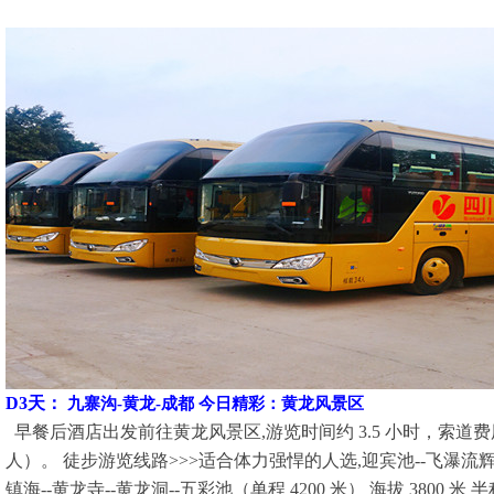
D3天：
九寨沟-黄龙-成都 今日精彩：黄龙风景区
早餐后酒店出发前往黄龙风景区,游览时间约 3.5 小时，索道费用不
人）。 徒步游览线路>>>适合体力强悍的人选,迎宾池--飞瀑流辉--
镇海--黄龙寺--黄龙洞--五彩池（单程 4200 米） 海拔 3800