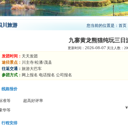
四川旅游
您当前的位置是：
首页
九寨黄龙熊猫纯玩三日
2026-08-07
更新时间：
关注人数：200
发团时间：
天天发团
途径景点：
川主寺/松潘/茂县
往返交通：
旅游大巴车
参团方式：
网上报名 电话报名 公司报名
线路报价
标准等
超高好评率
￥
豪华等
行程安排