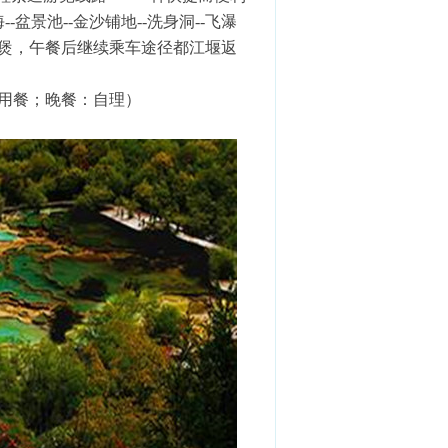
--盆景池--金沙铺地--洗身洞--飞瀑
药膳煲，午餐后继续乘车途径都江堰返
厅用餐；晚餐：自理）