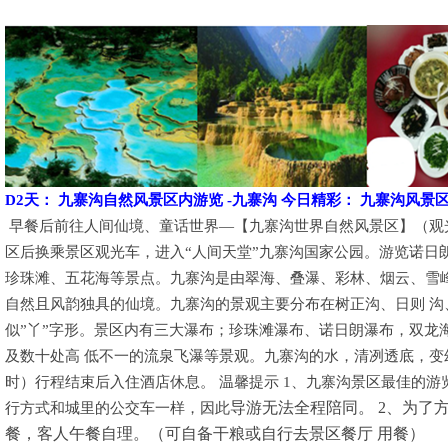
D2天：
九寨沟自然风景区内游览 -九寨沟 今日精彩： 九寨沟风景
早餐后前往人间仙境、童话世界―【九寨沟世界自然风景区】（观光车
区后换乘景区观光车，进入“人间天堂”九寨沟国家公园。游览诺日
珍珠滩、五花海等景点。九寨沟是由翠海、叠瀑、彩林、烟云、雪峰
自然且风韵独具的仙境。九寨沟的景观主要分布在树正沟、日则 沟
似”丫”字形。景区内有三大瀑布；珍珠滩瀑布、诺日朗瀑布，双龙
及数十处高 低不一的流泉飞瀑等景观。九寨沟的水，清冽透底，变幻无
时）行程结束后入住酒店休息。 温馨提示 1、九寨沟景区最佳的
导游无法全程陪同。 2、为了
行方式和城里的公交车一样，因此
餐，客人午餐自理。（可自备干粮或自行去景区餐厅 用餐）