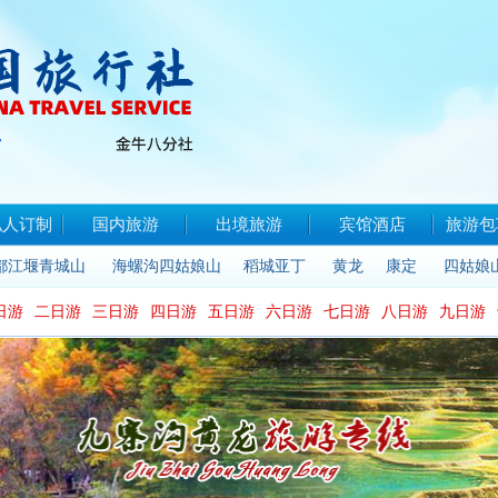
私人订制
国内旅游
出境旅游
宾馆酒店
旅游包
都江堰青城山
海螺沟四姑娘山
稻城亚丁
黄龙
康定
四姑娘
日游
二日游
三日游
四日游
五日游
六日游
七日游
八日游
九日游