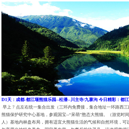
D1
天：
成都-都江堰熊猫乐园--松潘--川主寺/九寨沟 今日精彩：都
早上 7 点左右统一集合出发（三环内免费接，集合地址一环路西
熊猫保护研究中心基地，参观国宝--“呆萌”憨态大熊猫。（游览时间 1
人）基地内林盘布局，拥有适宜大熊猫生活的气候和自然环境，可以