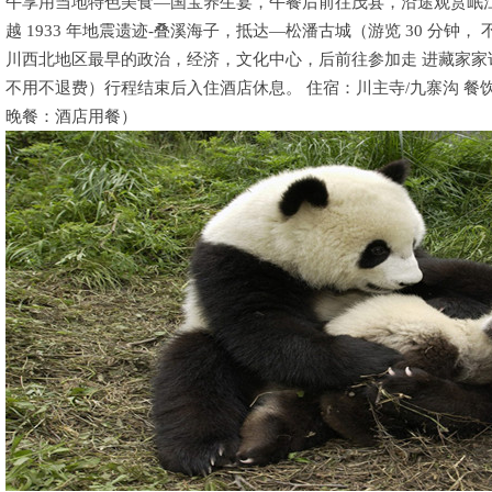
午享用当地特色美食—国宝养生宴，午餐后前往茂县，沿途观赏岷江
越 1933 年地震遗迹-叠溪海子，抵达—松潘古城（游览 30 分钟
川西北地区最早的政治，经济，文化中心，后前往参加走 进藏家家
不用不退费）行程结束后入住酒店休息。 住宿：川主寺/九寨沟 
晚餐：酒店用餐）