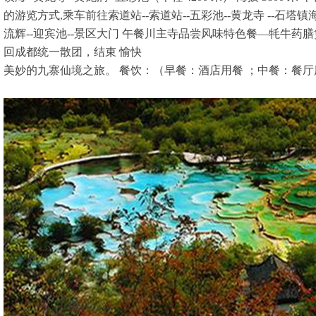
的游览方式,乘车前往索道站--索道站--五彩池--黄龙寺 --石塔镇海
流辉--迎宾池--景区大门 午餐川主寺品尝风味特色餐—牦牛
回成都统一散团，结束 愉快
美妙的九寨仙境之旅。 餐饮：（早餐：酒店用餐 ；中餐：餐