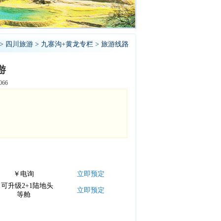
>
四川旅游
>
九寨沟+黄龙专栏
> 旅游线路
游
66
￥电询
立即预定
可升级2+1陆地头
立即预定
等舱