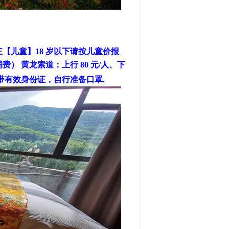
【儿童】18 岁以下请按儿童价报
正
费） 黄龙索道：上行 80 元/人、下
须携带有效身份证，自行准备口罩.