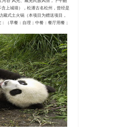
河谷 风光、藏羌民族风情，下午翻
， 不含上城墙），松潘古名松州，曾经是
访藏式土火锅（本项目为赠送项目，
餐饮：（早餐：自理；中餐：餐厅用餐；